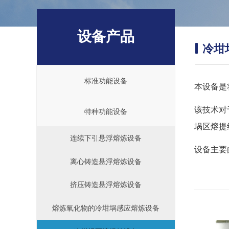
设备产品
冷坩
标准功能设备
本设备是
该技术对
特种功能设备
埚区熔提
连续下引悬浮熔炼设备
设备主要
离心铸造悬浮熔炼设备
挤压铸造悬浮熔炼设备
熔炼氧化物的冷坩埚感应熔炼设备