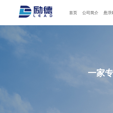
首页
公司简介
悬浮
一家